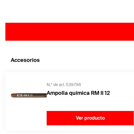
Accesorios
N.° de art. 539798
Ampolla química RM II 12
Ver producto