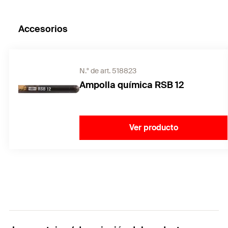
Accesorios
N.° de art. 518823
Ampolla química RSB 12
Ver producto