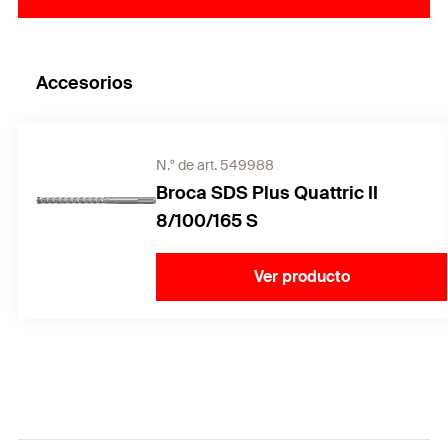
Accesorios
N.° de art. 549988
Broca SDS Plus Quattric II
8/100/165 S
Ver producto