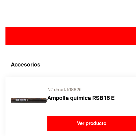
Accesorios
N.° de art. 518826
Ampolla química RSB 16 E
Ver producto