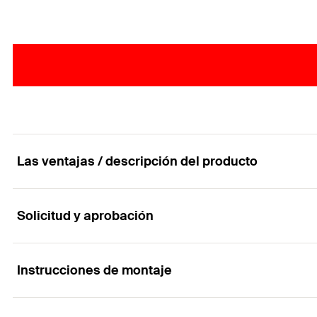
Las ventajas / descripción del producto
Solicitud y aprobación
Casquillos cortables para usar en mamposteria
Ventajas
Instrucciones de montaje
Aplicaciones
El casquillo metalico se puede cortar a la longitud re