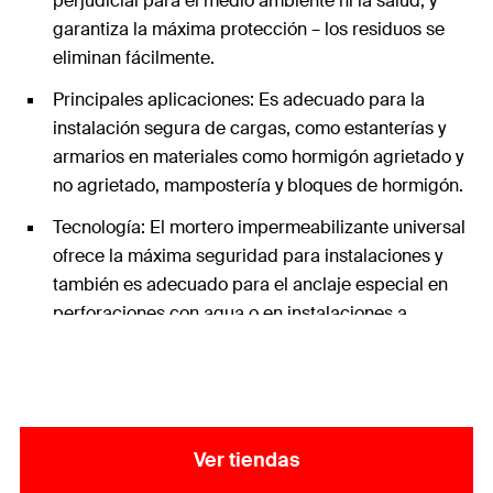
perjudicial para el medio ambiente ni la salud, y
garantiza la máxima protección – los residuos se
eliminan fácilmente.
Principales aplicaciones: Es adecuado para la
instalación segura de cargas, como estanterías y
armarios en materiales como hormigón agrietado y
no agrietado, mampostería y bloques de hormigón.
Tecnología: El mortero impermeabilizante universal
ofrece la máxima seguridad para instalaciones y
también es adecuado para el anclaje especial en
perforaciones con agua o en instalaciones a
temperaturas extremas durante todo el año.
Contenido: 1x Resina FIS V Zero 300T (300 ml) + 2x
Cánula mezcladora
Ver tiendas