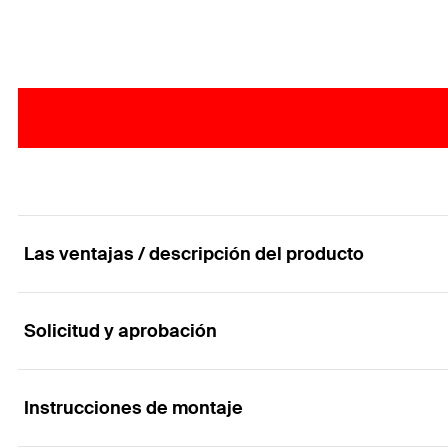
Las ventajas / descripción del producto
Solicitud y aprobación
La fijación para la instalación sin tensión de ma
Ventajas
Instrucciones de montaje
Aplicaciones