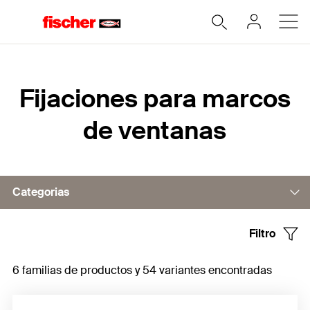
Home
Fijaciones para marcos
de ventanas
Categorias
Filtro
Fijación para marco de ventana
6 familias de productos y 54 variantes encontradas
Tornillos del marco de la ventana