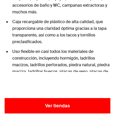
accesorios de baño y WC, campanas extractoras y
muchos más.
Caja recargable de plástico de alta calidad, que
proporciona una claridad óptima gracias a la tapa
transparente, así como a los tacos y tornillos
preclasificados.
Uso flexible en casi todos los materiales de
construcción, incluyendo hormigón, ladrillos
macizos, ladrillos perforados, piedra natural, piedra
maciza, ladrillos huecos, placas de yeso, placas de
yeso laminado, tableros de fibra y techos huecos.
Contenido de la caja: tacos fischer DuoPower con
diámetros de 6 a 8 mm y longitudes de 30 a 40
mm, incluidos los tornillos correspondientes.
Ver tiendas
Dependiendo del material de construcción y del