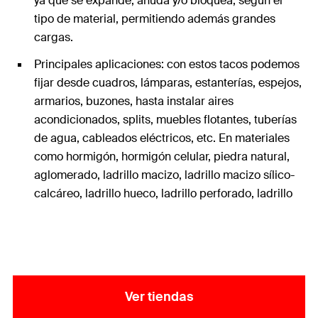
ya que se expande, anuda y/o bloquea, según el
tipo de material, permitiendo además grandes
cargas.
Principales aplicaciones: con estos tacos podemos
fijar desde cuadros, lámparas, estanterías, espejos,
armarios, buzones, hasta instalar aires
acondicionados, splits, muebles flotantes, tuberías
de agua, cableados eléctricos, etc. En materiales
como hormigón, hormigón celular, piedra natural,
aglomerado, ladrillo macizo, ladrillo macizo sílico-
calcáreo, ladrillo hueco, ladrillo perforado, ladrillo
perforado sílico-calcáreo, panel de yeso, yeso y
cartón yeso.
Tecnología: el componente gris de nylon de gran
calidad, dependiendo del material de construcción,
se expande, se plega y/o se anuda para una mejor
Ver tiendas
sujeción. El ala de expansión del componente rojo