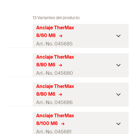
13 Variantes del producto
Anclaje TherMax
8/60 M6
Art.-No. 045685
Anclaje TherMax
Diámetro de agujero
(
)
10
mm
d
0
8/80 M6
Profundidad del agujero
Art.-No. 045680
120
mm
(
)
h
0
Anclaje TherMax
Diámetro de agujero
(
)
10
mm
d
Longitud útil
(
)
45 - 60
mm
0
e
8/80 M6
Profundidad del agujero
Art.-No. 045686
Profundidad de anclaje
140
mm
60
mm
(
)
h
(
)
0
h
ef
Anclaje TherMax
Diámetro de agujero
(
)
10
mm
d
Longitud útil
(
)
60 - 80
mm
0
e
Cubierta cap-ø
(
)
18
mm
8/100 M6
ADK
Profundidad del agujero
Art.-No. 045681
Profundidad de anclaje
140
mm