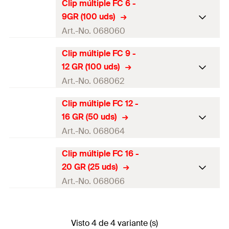
Clip múltiple FC 6 -
9GR (100 uds)
Art.-No. 068060
Clip múltiple FC 9 -
rango de la randela
6 - 9
mm
12 GR (100 uds)
(
)
D
Art.-No. 068062
100x Clip múltiple FC 6 -
Contenidos
9GR
Clip múltiple FC 12 -
rango de la randela
9 - 12
mm
16 GR (50 uds)
(
)
D
Variante de embalaje
caja
Art.-No. 068064
100x Clip múltiple FC 9 -
Contenido por Pack
100
Contenidos
12 GR
Clip múltiple FC 16 -
rango de la randela
12 - 16
mm
GTIN (EAN-Code)
4006209680605
20 GR (25 uds)
(
)
D
Variante de embalaje
caja
Art.-No. 068066
50x Clip múltiple FC 12 -
Contenido por Pack
100
Contenidos
16 GR
rango de la randela
16 - 20
mm
GTIN (EAN-Code)
4006209680629
(
)
D
Variante de embalaje
Visto 4 de 4 variante (s)
caja