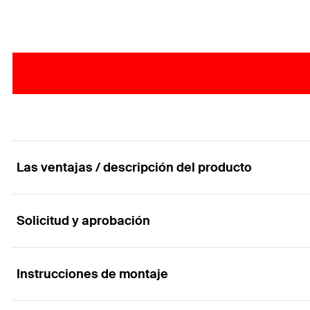
Las ventajas / descripción del producto
Solicitud y aprobación
Para la agrupación sencilla de cables y tuberías.
Ventajas
Instrucciones de montaje
Aplicaciones