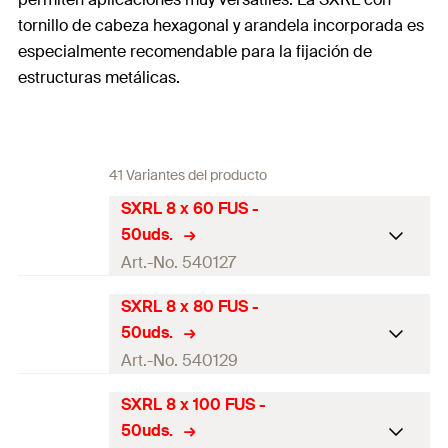
tornillo de cabeza hexagonal y arandela incorporada es
especialmente recomendable para la fijación de
estructuras metálicas.
41 Variantes del producto
SXRL 8 x 60 FUS -
50uds.
Art.-No. 540127
SXRL 8 x 80 FUS -
Aprobación-DIBt
—
50uds.
Aprobación ETA
Art.-No. 540129
Diámetro de agujero
(
)
8
mm
d
SXRL 8 x 100 FUS -
0
Aprobación-DIBt
—
50uds.
Longitud de anclaje
(
)
60
mm
l