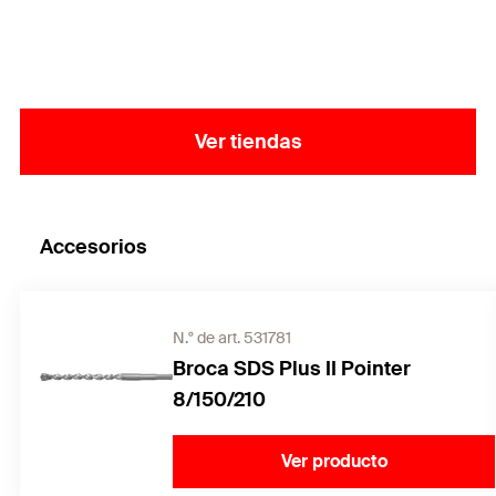
perfectamente al material de construcción
respectivo y distribuyen las cargas uniformemente
en el agujero, mientras que las costillas largas
evitan que se muevan durante el montaje.
Ver tiendas
Accesorios
N.° de art. 531781
Broca SDS Plus II Pointer
8/150/210
Ver producto