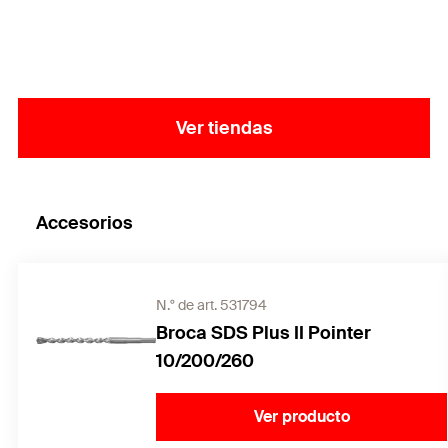
perfectamente al material de construcción
respectivo y distribuyen las cargas uniformemente
en el agujero, mientras que las costillas largas
evitan que se muevan durante el montaje.
Ver tiendas
Accesorios
N.° de art. 531794
Broca SDS Plus II Pointer
10/200/260
Ver producto