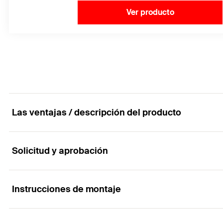
Ver producto
Las ventajas / descripción del producto
Solicitud y aprobación
Ideal para dar profundidad a diferentes tipos de f
Ventajas
Instrucciones de montaje
Aplicaciones
El elemento expansivo largo con múltiples profundid