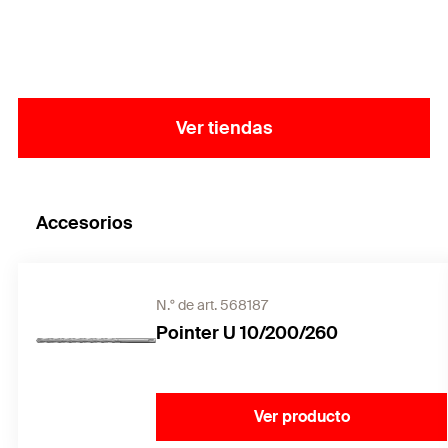
perfectamente al material de construcción
respectivo y distribuyen las cargas uniformemente
en el agujero, mientras que las costillas largas
evitan que se muevan durante el montaje.
Ver tiendas
Accesorios
N.° de art. 568187
Pointer U 10/200/260
Ver producto