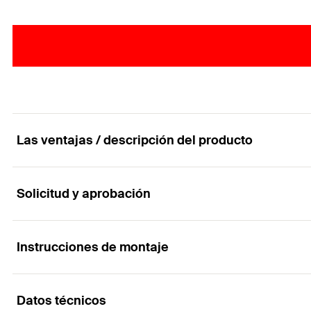
Las ventajas / descripción del producto
Solicitud y aprobación
La fijación de marco con expansión doble
Ventajas
Instrucciones de montaje
Aplicaciones
La profundidad de anclaje de 120 mm ofrece ventajas 
Datos técnicos
Estructuras de fachadas, techo y tejado fabricadas e