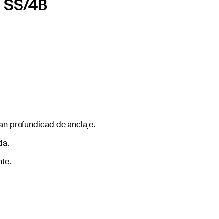
0 SS/4B
an profundidad de anclaje.
da.
nte.