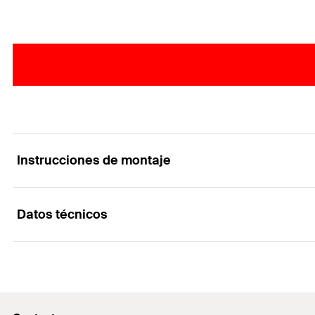
Instrucciones de montaje
Datos técnicos
Mounting Strip 1 Picture
1
2
3
Contenidos
Variante de embalaje