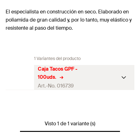
El especialista en construcción en seco. Elaborado en
poliamida de gran calidad y, por lo tanto, muy elástico y
resistente al paso del tiempo.
1 Variantes del producto
Caja Tacos GPF -
100uds.
Art.-No. 016739
Contenidos
100x Tacos GPF
Contenido por Pack
100
Visto 1 de 1 variante (s)
GTIN (EAN-Code)
4006209167397