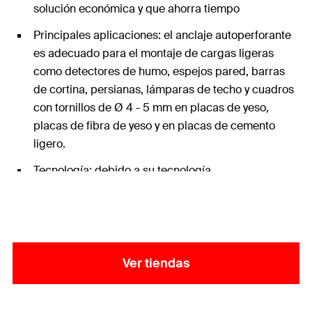
solución económica y que ahorra tiempo
Principales aplicaciones: el anclaje autoperforante
es adecuado para el montaje de cargas ligeras
como detectores de humo, espejos pared, barras
de cortina, persianas, lámparas de techo y cuadros
con tornillos de Ø 4 - 5 mm en placas de yeso,
placas de fibra de yeso y en placas de cemento
ligero.
Tecnología: debido a su tecnología
multicomponente y por su afilada punta metálica, se
coloca con precisión, garantiza una perforación
eficaz y una instalación segura sin que el taco de
plástico se corra o las placas se rompan.
Ver tiendas