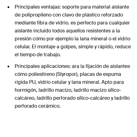
Principales ventajas: soporte para material aislante
de polipropileno con clavo de plástico reforzado
mediante fibra de vidrio. es perfecto para cualquier
aislante incluido todos aquellos resistentes a la
presión cómo por ejemplo la lana mineral o el vidrio
celular. El montaje a golpes, simple y rápido, reduce
el tiempo de trabajo.
Principales aplicaciones: ara la fijación de aislantes
cómo poliestireno (Styropor), placas de espuma
rígida PU, vidrio celular y lana mineral. Apto para
hormigón, ladrillo macizo, ladrillo macizo sílico-
calcáreo, ladrillo perforado sílico-calcáreo y ladrillo
perforado cerámico.
Modo de empleo: realizar agujero con broca de 8
mm de diámetro, introducir la seta, y golpear el taco
para la expansión del soporte. La zona de