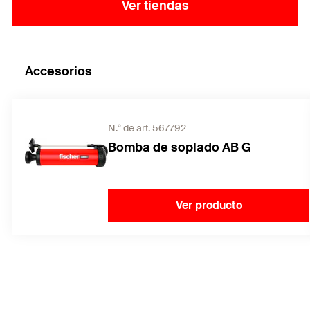
Ver tiendas
Accesorios
N.° de art. 567792
Bomba de soplado AB G
Ver producto