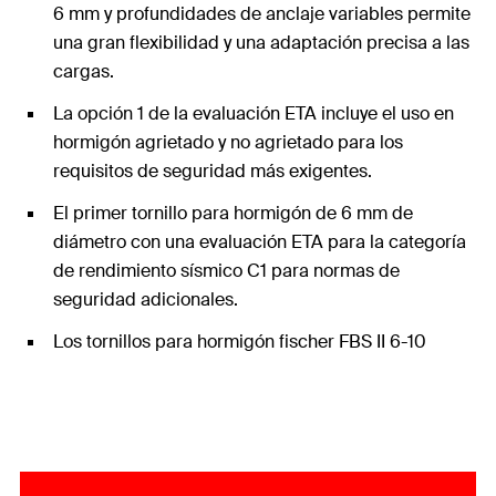
6 mm y profundidades de anclaje variables permite
una gran flexibilidad y una adaptación precisa a las
cargas.
La opción 1 de la evaluación ETA incluye el uso en
hormigón agrietado y no agrietado para los
requisitos de seguridad más exigentes.
El primer tornillo para hormigón de 6 mm de
diámetro con una evaluación ETA para la categoría
de rendimiento sísmico C1 para normas de
seguridad adicionales.
Los tornillos para hormigón fischer FBS II 6-10
ofrecen la innovadora posibilidad de una aplicación
conforme a la ETA en mampostería. Esto garantiza
una alta seguridad no solo en hormigón, sino
también en muchas otras aplicaciones en otros
sustratos.