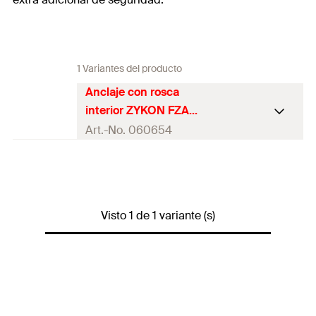
1 Variantes del producto
Anclaje con rosca
interior ZYKON FZA
12 x 80 M 8 D/30
Art.-No. 060654
Aprobación ETA
Broca requerida
12 x 80
FZUB
Visto 1 de 1 variante (s)
Herramienta
requerida FZE
FZE 12 plus
plus
Diámetro de
12
mm