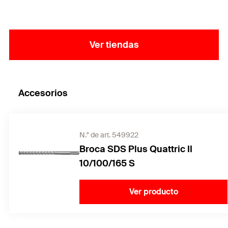
anclaje en montaje a través con máxima resistenica
a tracción y cortante.
Ver tiendas
Accesorios
N.° de art. 549922
Broca SDS Plus Quattric II
10/100/165 S
Ver producto