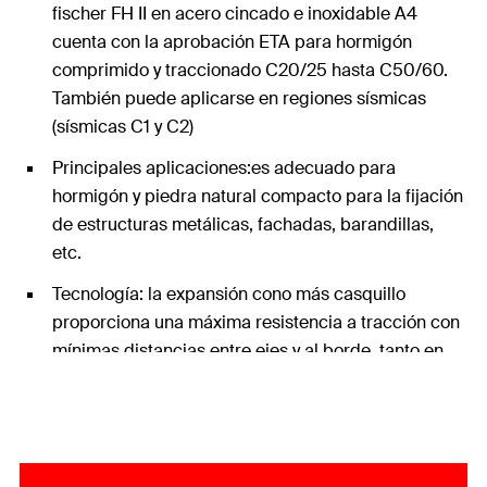
fischer FH II en acero cincado e inoxidable A4
cuenta con la aprobación ETA para hormigón
comprimido y traccionado C20/25 hasta C50/60.
También puede aplicarse en regiones sísmicas
(sísmicas C1 y C2)
Principales aplicaciones:es adecuado para
hormigón y piedra natural compacto para la fijación
de estructuras metálicas, fachadas, barandillas,
etc.
Tecnología: la expansión cono más casquillo
proporciona una máxima resistencia a tracción con
mínimas distancias entre ejes y al borde, tanto en
hormigón comprimido como traccionado. Es un
anclaje en montaje a través con máxima resistenica
a tracción y cortante.