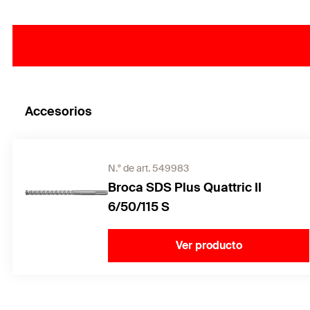
Accesorios
N.° de art. 549983
Broca SDS Plus Quattric II
6/50/115 S
Ver producto