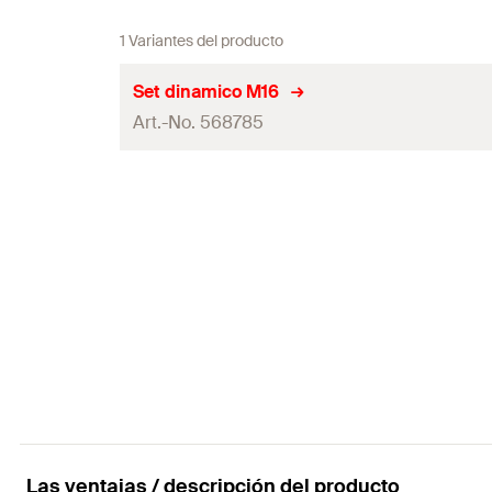
1 Variantes del producto
Set dinamico M16
Art.-No. 568785
Aprobación ETA
Externo
(
)
d
Grosor
Espesor mín. del elemento fijado
Ajuste
Contenidos
Contenido por Pack
Las ventajas / descripción del producto