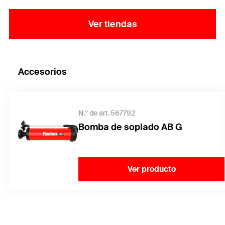
Ver tiendas
Accesorios
N.° de art. 567792
Bomba de soplado AB G
Ver producto