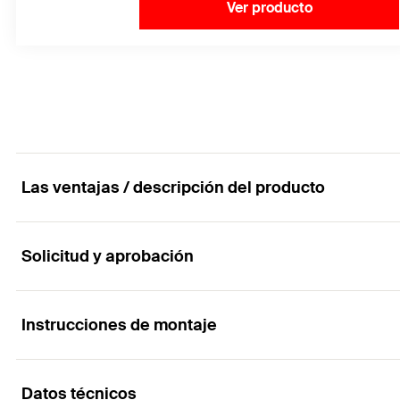
Ver producto
Las ventajas / descripción del producto
Solicitud y aprobación
Con lavadora grande. Para las más altas exigencia
Ventajas
Instrucciones de montaje
Aplicaciones
Los FAZ II Plus GS son adecuados para fijar accesorios
Datos técnicos
Placas de anclaje con agujeros colisos