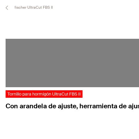
fischer UltraCut FBS II
Tornillo para hormigón UltraCut FBS II
Con arandela de ajuste, herramienta de ajus