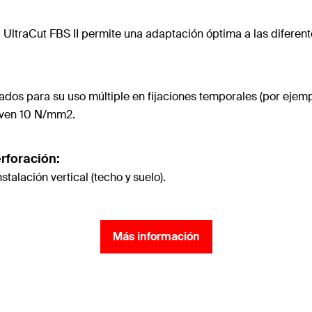
ltraCut FBS II permite una adaptación óptima a las diferente
os para su uso múltiple en fijaciones temporales (por ejemplo
oven 10 N/mm2.
erforación:
talación vertical (techo y suelo).
Más información