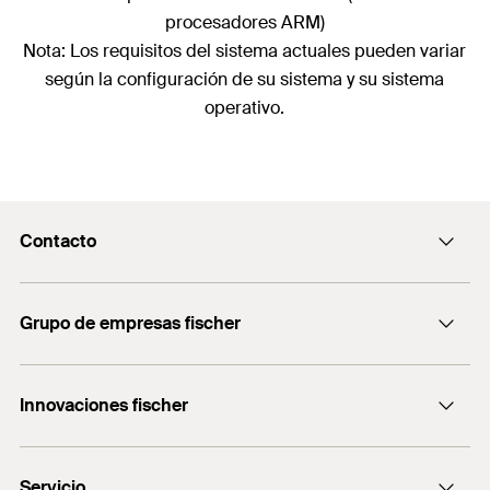
procesadores ARM)
Nota: Los requisitos del sistema actuales pueden variar
según la configuración de su sistema y su sistema
operativo.
Contacto
Contacto
Grupo de empresas fischer
servicio.cliente@fischer.es
Consulting
+0034 977838711
Innovaciones fischer
fischertechnik
fischer DUO-Line
Servicio