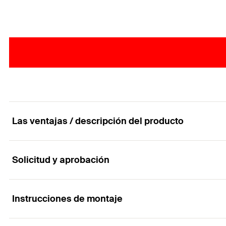
Las ventajas / descripción del producto
Solicitud y aprobación
STS de tornillo Stud con integración Bit.
Ventajas
Instrucciones de montaje
Aplicaciones