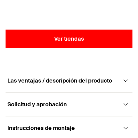
Ver tiendas
Las ventajas / descripción del producto
Solicitud y aprobación
El circuito de rociadores premium con correa
divisible y ajuste de altura, homologado por
VdS y FM.
Instrucciones de montaje
Aplicaciones