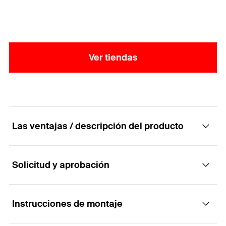
Ver tiendas
Las ventajas / descripción del producto
Solicitud y aprobación
Sistema de fijación invisibles para fachadas
ventiladas
Instrucciones de montaje
Aplicaciones
Ventajas