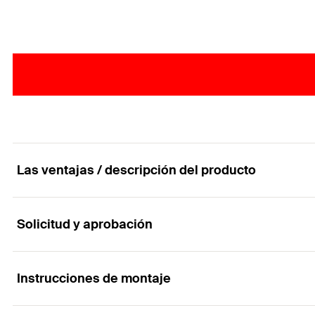
Las ventajas / descripción del producto
Solicitud y aprobación
El tornillo especial de acero inoxidable para el
Ventajas
Instrucciones de montaje
Aplicaciones