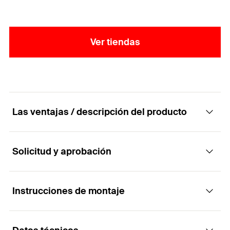
Ver tiendas
Las ventajas / descripción del producto
Solicitud y aprobación
El potente tornillo para madera con cabeza
hexagonal y ranura TX en forma de estrella.
Instrucciones de montaje
Aplicaciones
Ventajas