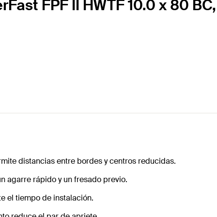
rFast FPF II HWTF 10.0 x 80 BC
mite distancias entre bordes y centros reducidas.
un agarre rápido y un fresado previo.
e el tiempo de instalación.
nto reduce el par de apriete.