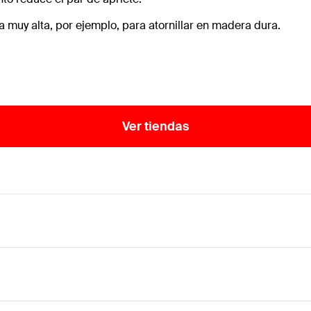
muy alta, por ejemplo, para atornillar en madera dura.
Ver tiendas
onal y ranura TX en forma de estrella.