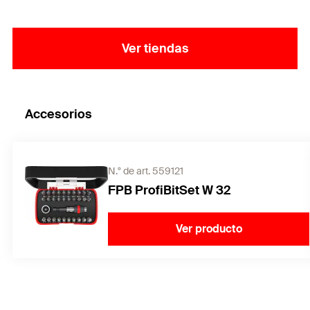
Ver tiendas
Accesorios
N.° de art. 559121
FPB ProfiBitSet W 32
Ver producto