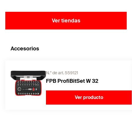
Ver tiendas
Accesorios
N.° de art. 559121
FPB ProfiBitSet W 32
Ver producto