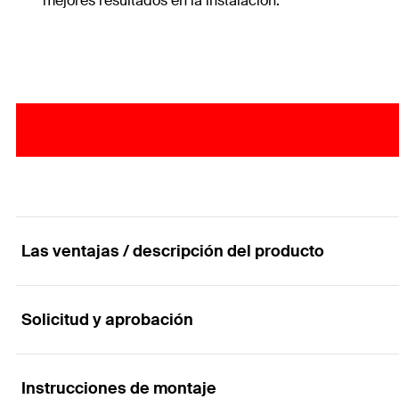
mejores resultados en la instalación.
Las ventajas / descripción del producto
Solicitud y aprobación
El tornillo de aglomerado para aplicaciones rápi
Ventajas
Instrucciones de montaje