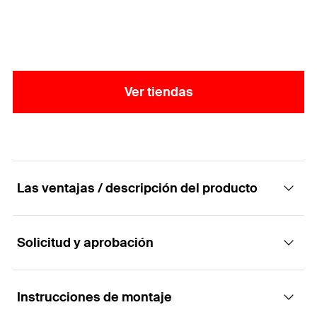
la calidad y eficiencia de este tornillo tirafondo,
para la obtención de los mejores resultados en la
instalación.
Ver tiendas
Las ventajas / descripción del producto
Solicitud y aprobación
El tornillo de aglomerado para aplicaciones
rápidas y versátiles
Instrucciones de montaje
Aplicaciones
Ventajas