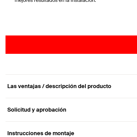
mejores resultados en la instalación.
Las ventajas / descripción del producto
Solicitud y aprobación
El tornillo de aglomerado para aplicaciones rápid
Ventajas
Instrucciones de montaje