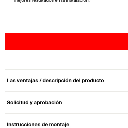
mejores resultados en la instalación.
Las ventajas / descripción del producto
Solicitud y aprobación
El tornillo de aglomerado para aplicaciones rápid
Ventajas
Instrucciones de montaje