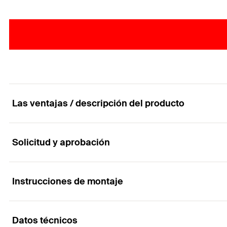
Las ventajas / descripción del producto
Solicitud y aprobación
El tornillo de aglomerado para aplicaciones rápi
Ventajas
Instrucciones de montaje
Aplicaciones
La geometria del Power Fast II aporta rapidez en la in
Datos técnicos
Para su uso en construcciones de madera, para la c