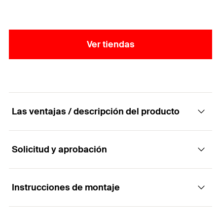
para la obtención de los mejores resultados en la
instalación.
Ver tiendas
Las ventajas / descripción del producto
Solicitud y aprobación
El tornillo de aglomerado para aplicaciones
rápidas y versátiles
Instrucciones de montaje
Aplicaciones
Ventajas