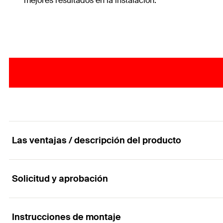
mejores resultados en la instalación.
Las ventajas / descripción del producto
Solicitud y aprobación
El tornillo de aglomerado para aplicaciones rápid
Ventajas
Instrucciones de montaje