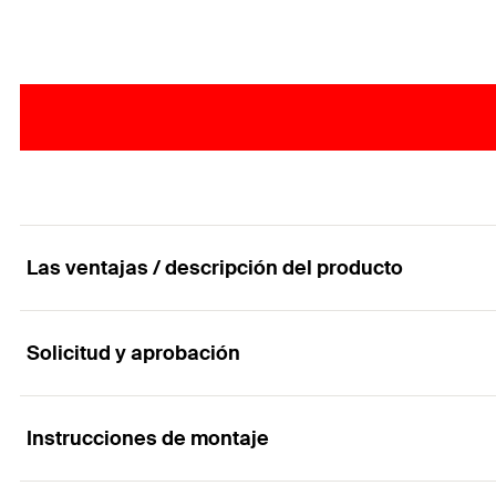
Las ventajas / descripción del producto
Solicitud y aprobación
Tornillo para aglomerado con cabeza avellanada e
Ventajas
Instrucciones de montaje
Aplicaciones