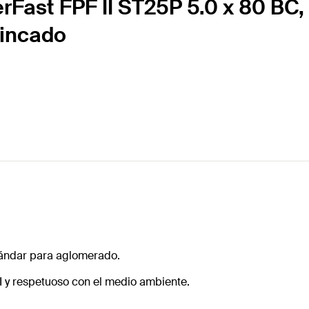
rFast FPF II ST25P 5.0 x 80 BC,
cincado
stándar para aglomerado.
I y respetuoso con el medio ambiente.