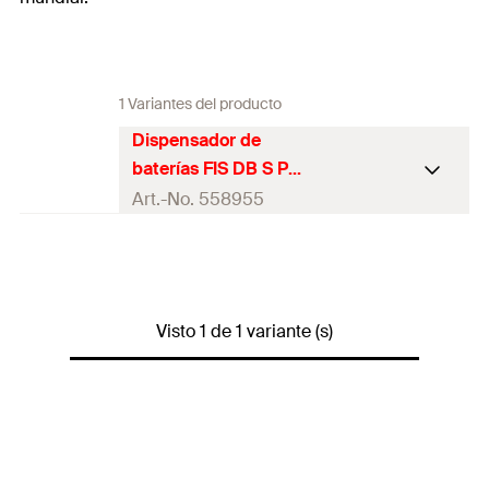
1 Variantes del producto
Dispensador de
baterías FIS DB S Pro
Art.-No. 558955
1 x dispensador a batería fischer
FIS DB S Pro
1 x cargador FSS-BC 12–36V EU
1 x batería FSS-B 18V Li-Ion 2,0
Visto 1 de 1 variante (s)
Ah
Contenidos
1 x maletín rígido
1 x mango desenroscable DB S
Pro - H
1 x gancho para cinturón DB S
Pro - BH